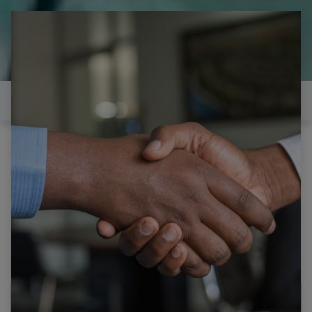
il est temps de
réparer...Electronique 66 est
heureux de vous aider
Contactez-nous
Tous les produits
THOMSON 49UD6206W 2 PIEDS AVEC 4 VIS
AVANT DEMONTAGE