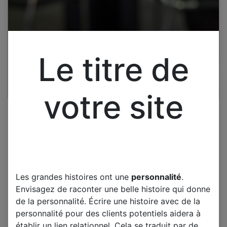
Le titre de
votre site
Cliquez pour ouvrir la vue développée.
Les grandes histoires ont une
personnalité
.
THOMSON 49UD6206W 2
Envisagez de raconter une belle histoire qui donne
PIEDS AVEC 4 VIS AVANT
de la personnalité. Écrire une histoire avec de la
DEMONTAGE
personnalité pour des clients potentiels aidera à
établir un lien relationnel. Cela se traduit par de