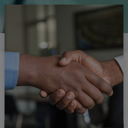
il est temps de
réparer...Electronique 66 est
heureux de vous aider
Contactez-nous
Tous les produits
SAMSUNG LE40S86BD CARTE ALIMENTATION