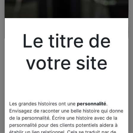
Le titre de
votre site
Cliquez pour ouvrir la vue développée.
SAMSUNG LE40S86BD
Les grandes histoires ont une
personnalité
.
CARTE ALIMENTATION
Envisagez de raconter une belle histoire qui donne
de la personnalité. Écrire une histoire avec de la
(0 avis)
personnalité pour des clients potentiels aidera à
Offre :
65,00
€
établir un lien relationnel. Cela se traduit par de