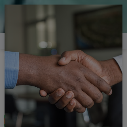
il est temps de
réparer...Electronique 66 est
heureux de vous aider
Contactez-nous
Tous les produits
SAMSUNG LE32A336J1D CARTE T-CON V315B3-
C04