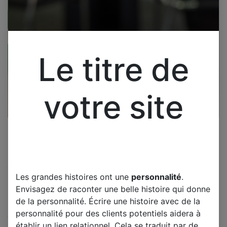
Le titre de
votre site
Cliquez pour ouvrir la vue développée.
Les grandes histoires ont une
personnalité
.
SAMSUNG LE32A336J1D
Envisagez de raconter une belle histoire qui donne
CARTE T-CON V315B3-C04
de la personnalité. Écrire une histoire avec de la
personnalité pour des clients potentiels aidera à
(0 avis)
établir un lien relationnel. Cela se traduit par de