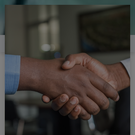
il est temps de
réparer...Electronique 66 est
heureux de vous aider
Contactez-nous
Tous les produits
BRANDT B5506UHD LED CARTE T-CON
19Y_BGU11BPCMTA4 V0.1