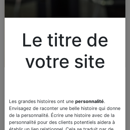
Le titre de
votre site
Cliquez pour ouvrir la vue développée.
Les grandes histoires ont une
personnalité
.
BRANDT B5506UHD LED
Envisagez de raconter une belle histoire qui donne
CARTE T-CON
de la personnalité. Écrire une histoire avec de la
19Y_BGU11BPCMTA4 V0.1
personnalité pour des clients potentiels aidera à
établir un lien relationnel. Cela se traduit par de