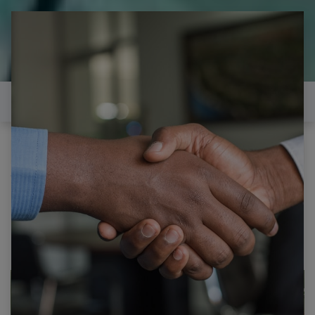
il est temps de
réparer...Electronique 66 est
heureux de vous aider
Contactez-nous
Tous les produits
LG 49LF540V CARTE T-COM 6870C-0532B