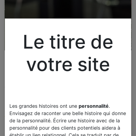
Le titre de
votre site
Cliquez pour ouvrir la vue développée.
LG 49LF540V CARTE T-COM
6870C-0532B
Les grandes histoires ont une
personnalité
.
Envisagez de raconter une belle histoire qui donne
(0 avis)
de la personnalité. Écrire une histoire avec de la
Offre :
15,00
€
personnalité pour des clients potentiels aidera à
établir un lien relationnel. Cela se traduit par de