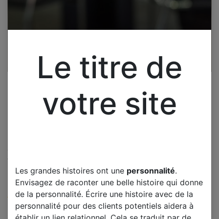
Le titre de
votre site
Cliquez pour ouvrir la vue développée.
WHIRLPOOL AKZM 776/IX
Les grandes histoires ont une
personnalité
.
FXTP6 BROCHE NEUVE
Envisagez de raconter une belle histoire qui donne
de la personnalité. Écrire une histoire avec de la
(0 avis)
personnalité pour des clients potentiels aidera à
Offre :
15,00
€
établir un lien relationnel. Cela se traduit par de