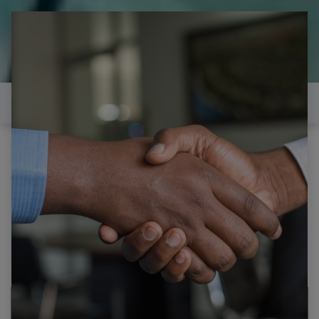
il est temps de
réparer...Electronique 66 est
heureux de vous aider
Contactez-nous
Tous les produits
WHIRLPOOL AKZM 776/IX FXTP6 BROCHE NEUVE