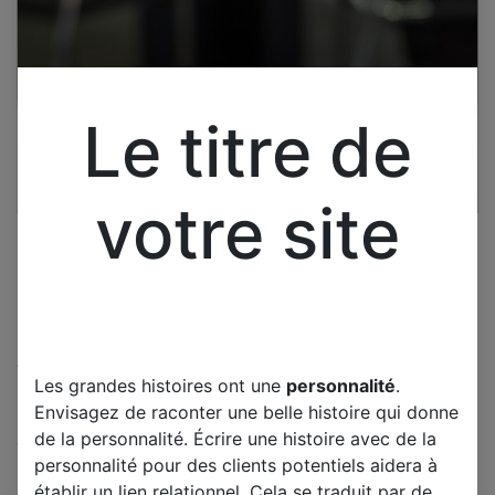
Le titre de
votre site
Cliquez pour ouvrir la vue développée.
Les grandes histoires ont une
personnalité
.
LG 42LW4500 CARTE
Envisagez de raconter une belle histoire qui donne
ALIMENTATION
de la personnalité. Écrire une histoire avec de la
EAX62865401/8
personnalité pour des clients potentiels aidera à
établir un lien relationnel. Cela se traduit par de