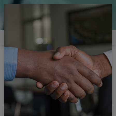
il est temps de
réparer...Electronique 66 est
heureux de vous aider
Contactez-nous
Tous les produits
LG 42LW4500 CARTE ALIMENTATION
EAX62865401/8