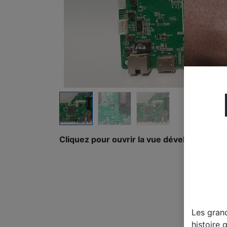
Cliquez pour ouvrir la vue développée.
Les gran
histoire 