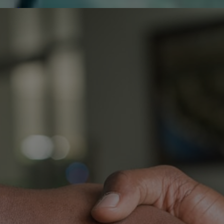
de réparer...Electronique 66 est heureux
0
0
de nous
Contactez-nous
Blog infos
Tous les produits
CHANGHONG LED60D250
HL551B-IM
L
J
H
O