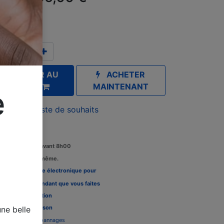
TC
AJOUTER AU
ACHETER
PANIER
MAINTENANT
e
outer à la liste de souhaits
Commandez avant 8h00
édition le jour même.
Louez une carte électronique pour
re télévision pendant que vous faites
 tests, Voir l'
option
Délais de livraison
ne belle
Assistance dépannages