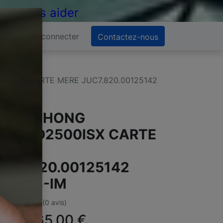
 de vous aider
Se connecter
Contactez-nous
0ISX CARTE MERE JUC7.820.00125142
CHANGHONG
ED60D2500ISX CARTE
MERE
UC7.820.00125142
L551B-IM
(0 avis)
ffre :
65,00
€