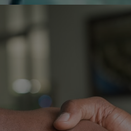
de réparer...Electronique 66 est heureux
0
0
de nous
Contactez-nous
Blog infos
Tous les produits
HISENSE 70A7100F CAR
H
C
Q
O
T