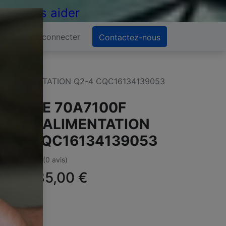
 de vous aider
Se connecter
Contactez-nous
TE ALIMENTATION Q2-4 CQC16134139053
ISENSE 70A7100F
ARTE ALIMENTATION
2-4 CQC16134139053
(0 avis)
ffre :
85,00
€
TC