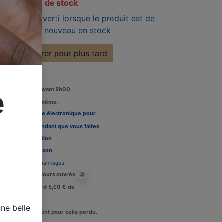
En rupture de stock
Soyez averti lorsque le produit est de
nouveau en stock
Enregistrer pour plus tard
e
Commandez avant 8h00
édition le jour même.
Louez une carte électronique pour
re télévision pendant que vous faites
 tests, Voir l'
option
Délais de livraison
Assistance dépannages
Livraison : 2-3 jours ouvrés
Crédit de retard 5,00 € de
raisons.
ne belle
Remboursement pour colis perdu.