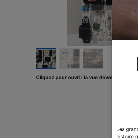
Cliquez pour ouvrir la vue développée.
Les gran
histoire 