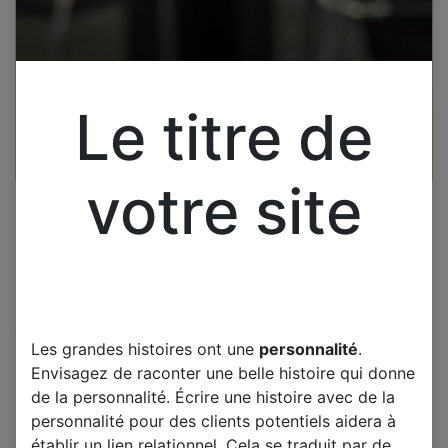
Le titre de
votre site
Cliquez pour ouvrir la vue développée.
Les grandes histoires ont une
personnalité
.
SAMSUNG LE32C530F1W
Envisagez de raconter une belle histoire qui donne
CARTE T-CON
de la personnalité. Écrire une histoire avec de la
F60MB4C2LV0.6
personnalité pour des clients potentiels aidera à
établir un lien relationnel. Cela se traduit par de