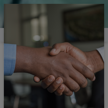
il est temps de
réparer...Electronique 66 est
heureux de vous aider
Contactez-nous
Tous les produits
SAMSUNG LE32C530F1W CARTE T-CON
F60MB4C2LV0.6