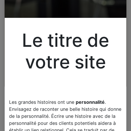
Le titre de
votre site
Les grandes histoires ont une
personnalité
.
Cliquez pour ouvrir la vue développée.
Envisagez de raconter une belle histoire qui donne
POLAROID TKL39R4PR002
de la personnalité. Écrire une histoire avec de la
CARTE PRINCIPALE
personnalité pour des clients potentiels aidera à
établir un lien relationnel. Cela se traduit par de