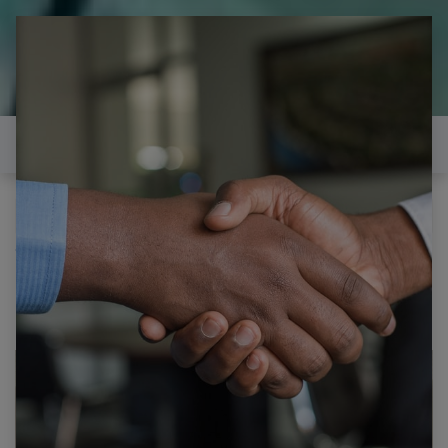
il est temps de
réparer...Electronique 66 est
heureux de vous aider
Contactez-nous
Tous les produits
POLAROID TKL39R4PR002 CARTE PRINCIPALE
ALIMENTATION MERE CV9203H-A42 TQL39R4PR002
1617B