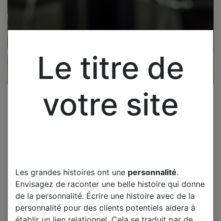
Le titre de
votre site
Cliquez pour ouvrir la vue développée.
SONY KDL-32U2000 CARTE
MERE 1-870-688-11
Les grandes histoires ont une
personnalité
.
Envisagez de raconter une belle histoire qui donne
(0 avis)
de la personnalité. Écrire une histoire avec de la
Offre :
45,00
€
personnalité pour des clients potentiels aidera à
établir un lien relationnel. Cela se traduit par de