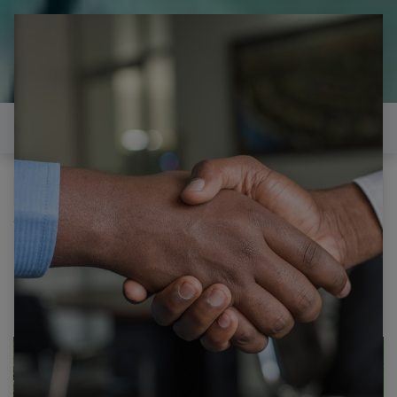
il est temps de
réparer...Electronique 66 est
heureux de vous aider
Contactez-nous
Tous les produits
SONY KDL-32U2000 CARTE MERE 1-870-688-11