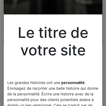
Le titre de
votre site
Cliquez pour ouvrir la vue développée.
Les grandes histoires ont une
personnalité
.
PHILIPS 42PFL966H / 12
Envisagez de raconter une belle histoire qui donne
CARTE INVERTER DIV-003
de la personnalité. Écrire une histoire avec de la
2722 171 00874
personnalité pour des clients potentiels aidera à
établir un lien relationnel. Cela se traduit par de