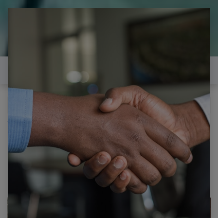
il est temps de
réparer...Electronique 66 est
heureux de vous aider
Contactez-nous
Tous les produits
PHILIPS 42PFL966H / 12 CARTE INVERTER DIV-003
2722 171 00874