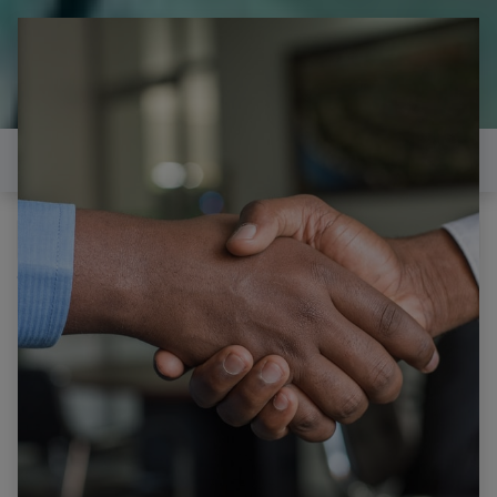
il est temps de
réparer...Electronique 66 est
heureux de vous aider
Contactez-nous
Tous les produits
WHIRPOOL IXELIUM FOUR CARTE ELECTRONIQUE
PROGRAMATEUR AKZM 6692/IXL IC 752566929110
WHIRLPOOL ARISTON HOTPOINT BAUKNECHT IKEA