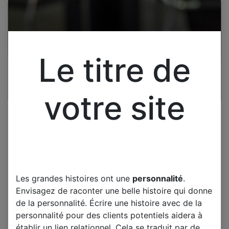
Le titre de
votre site
Les grandes histoires ont une
personnalité
.
Cliquez pour ouvrir la vue développée.
Envisagez de raconter une belle histoire qui donne
WHIRPOOL IXELIUM FOUR
de la personnalité. Écrire une histoire avec de la
CARTE ELECTRONIQUE
personnalité pour des clients potentiels aidera à
établir un lien relationnel. Cela se traduit par de