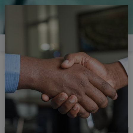
il est temps de
réparer...Electronique 66 est
heureux de vous aider
Contactez-nous
Tous les produits
BRANDT BXP2337B HUBLOT DE LAMPE FOUR
PIECE NEUVE