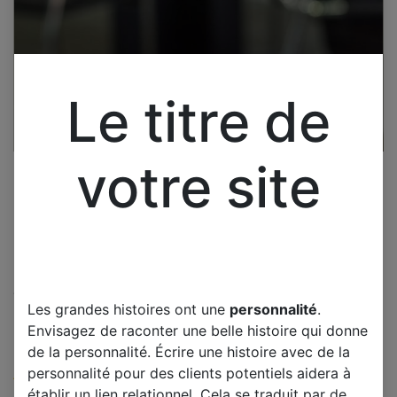
Le titre de
votre site
Cliquez pour ouvrir la vue développée.
Les grandes histoires ont une
personnalité
.
BRANDT BXP2337B HUBLOT
Envisagez de raconter une belle histoire qui donne
DE LAMPE FOUR PIECE NEUVE
de la personnalité. Écrire une histoire avec de la
personnalité pour des clients potentiels aidera à
(0 avis)
établir un lien relationnel. Cela se traduit par de