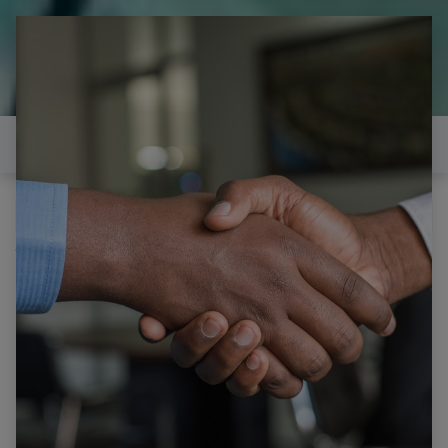
il est temps de
réparer...Electronique 66 est
heureux de vous aider
Contactez-nous
Tous les produits
SAMSUNG LE26A466C2