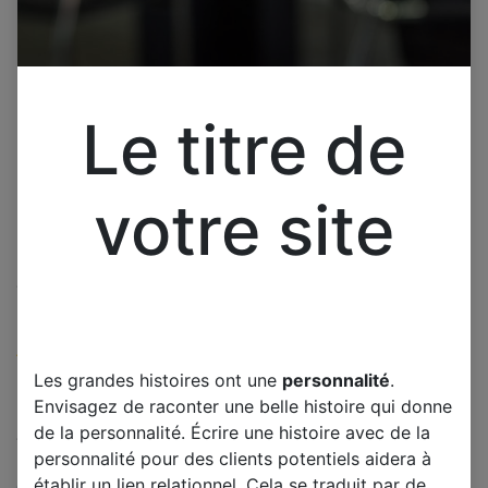
Le titre de
votre site
Cliquez pour ouvrir la vue développée.
SAMSUNG LE26A466C2
(0 avis)
Les grandes histoires ont une
personnalité
.
Offre :
100,00
€
Envisagez de raconter une belle histoire qui donne
de la personnalité. Écrire une histoire avec de la
TTC
personnalité pour des clients potentiels aidera à
établir un lien relationnel. Cela se traduit par de