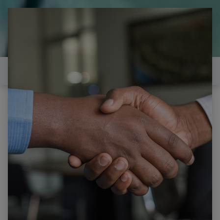
il est temps de
réparer...Electronique 66 est
heureux de vous aider
Contactez-nous
Tous les produits
LG EAX6333002