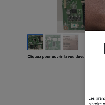
Cliquez pour ouvrir la vue développée.
Les gran
histoire 