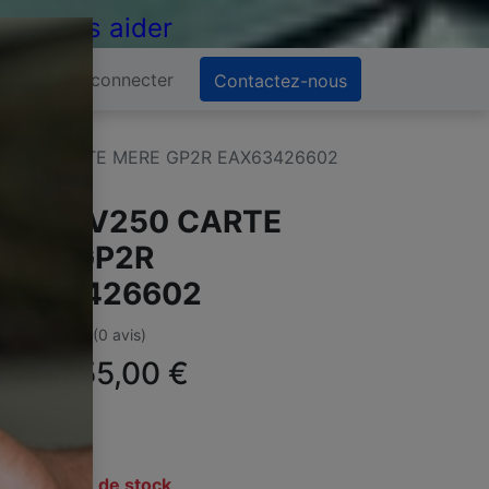
 de vous aider
Se connecter
Contactez-nous
PV250 CARTE MERE GP2R EAX63426602
G 60PV250 CARTE
ERE GP2R
AX63426602
(0 avis)
ffre :
55,00
€
TC
En rupture de stock