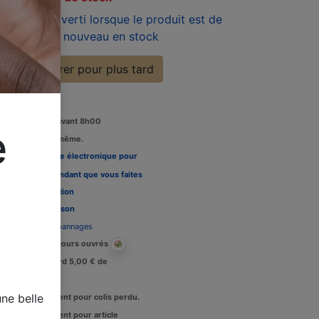
Soyez averti lorsque le produit est de
nouveau en stock
Enregistrer pour plus tard
Commandez avant 8h00
e
édition le jour même.
Louez une carte électronique pour
re télévision pendant que vous faites
 tests, Voir l'
option
Délais de livraison
Assistance dépannages
Livraison : 2-3 jours ouvrés
Crédit de retard 5,00 € de
raisons.
ne belle
Remboursement pour colis perdu.
Remboursement pour article