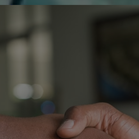
de réparer...Electronique 66 est heureux
0
0
de nous
Contactez-nous
Blog infos
Tous les produits
LG 60
L
M
E
O
T