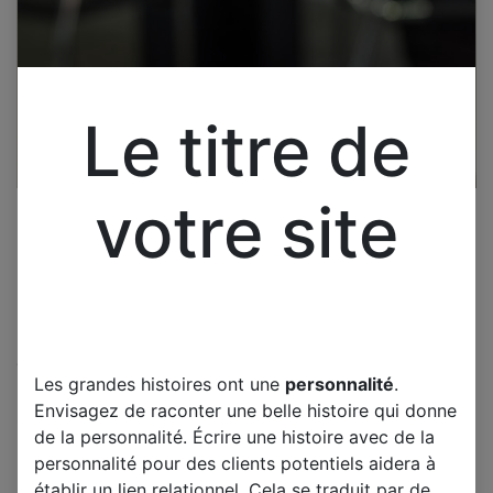
Le titre de
votre site
Cliquez pour ouvrir la vue développée.
Les grandes histoires ont une
personnalité
.
SHARP LC-60LE652E CARTE
Envisagez de raconter une belle histoire qui donne
T-CON QPWBXG222WJZZ
de la personnalité. Écrire une histoire avec de la
QKITPG222JTX KG222
personnalité pour des clients potentiels aidera à
établir un lien relationnel. Cela se traduit par de