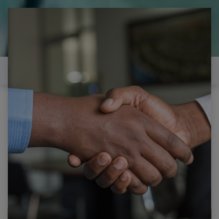
il est temps de
réparer...Electronique 66 est
heureux de vous aider
Contactez-nous
Tous les produits
SHARP LC-60LE652E CARTE T-CON
QPWBXG222WJZZ QKITPG222JTX KG222