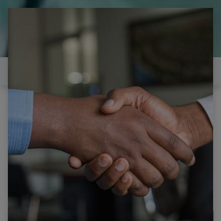
il est temps de
réparer...Electronique 66 est
heureux de vous aider
Contactez-nous
Tous les produits
HISENSE H55MEC3350 CARTE T-CON
T55OQVN05.1 CTRL BD 55T32-C06