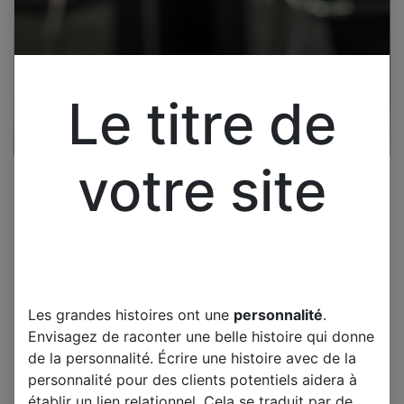
Le titre de
votre site
Cliquez pour ouvrir la vue développée.
Les grandes histoires ont une
personnalité
.
HISENSE H55MEC3350
Envisagez de raconter une belle histoire qui donne
CARTE T-CON T55OQVN05.1
de la personnalité. Écrire une histoire avec de la
CTRL BD 55T32-C06
personnalité pour des clients potentiels aidera à
établir un lien relationnel. Cela se traduit par de