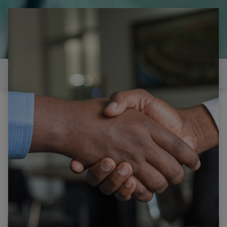
il est temps de
réparer...Electronique 66 est
heureux de vous aider
Contactez-nous
Tous les produits
Pour tv EDENWOOD ED65CO3UHD-VE CARTE
MERE 17MB170