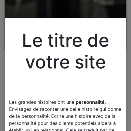
Le titre de
votre site
Cliquez pour ouvrir la vue développée.
Les grandes histoires ont une
personnalité
.
Pour tv EDENWOOD
Envisagez de raconter une belle histoire qui donne
ED65CO3UHD-VE CARTE
de la personnalité. Écrire une histoire avec de la
MERE 17MB170
personnalité pour des clients potentiels aidera à
établir un lien relationnel. Cela se traduit par de