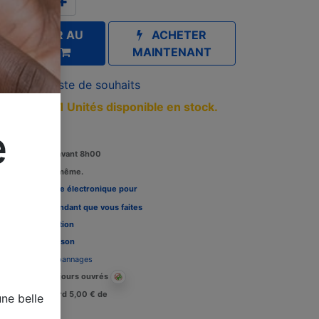
AJOUTER AU
ACHETER
PANIER
MAINTENANT
outer à la liste de souhaits
iquement 1 Unités disponible en stock.
e
Commandez avant 8h00
édition le jour même.
Louez une carte électronique pour
re télévision pendant que vous faites
 tests, Voir l'
option
Délais de livraison
Assistance dépannages
Livraison : 2-3 jours ouvrés
Crédit de retard 5,00 € de
ne belle
raisons.