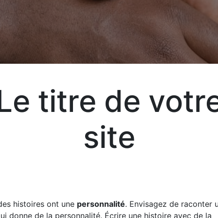
Aj
Un
Le titre de votr
Exp
site
vot
vos
des histoires ont une
personnalité
. Envisagez de raconter u
liv
qui donne de la personnalité. Écrire une histoire avec de la