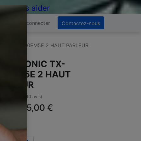
 de vous aider
Se connecter
Contactez-nous
ONIC TX-L50EM5E 2 HAUT PARLEUR
ANASONIC TX-
50EM5E 2 HAUT
ARLEUR
(0 avis)
ffre :
15,00
€
TC