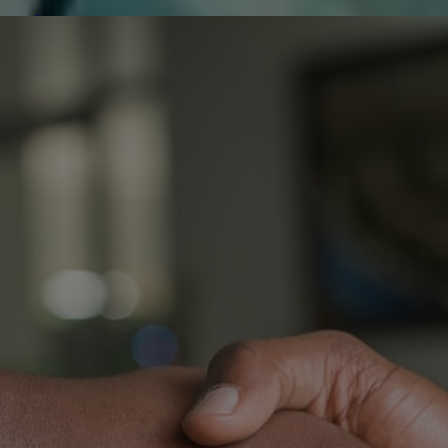
de réparer...Electronique 66 est heureux
0
0
de nous
Contactez-nous
Blog infos
Tous les produits
PANAS
P
L
P
O
T