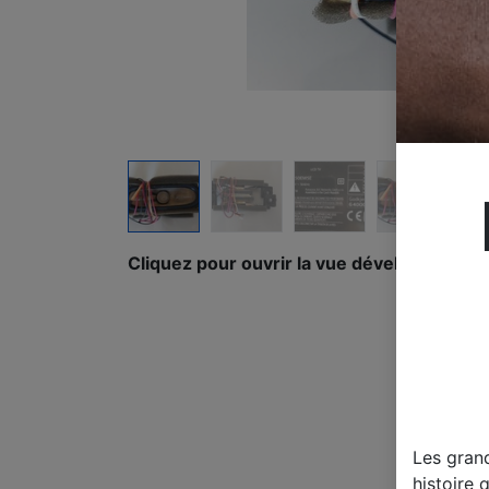
Cliquez pour ouvrir la vue développée.
Les gran
histoire 