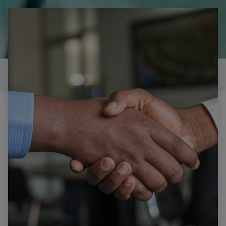
il est temps de
réparer...Electronique 66 est
heureux de vous aider
Contactez-nous
Tous les produits
Pièce pour MSI OPTIX MPG341CQR 3DAO CARTE T-
CON 19Y_34QJU11B2MV0.0_HF