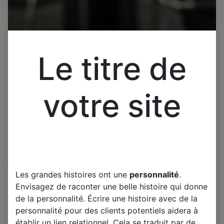
Le titre de
votre site
Cliquez pour ouvrir la vue développée.
Les grandes histoires ont une
personnalité
.
Pièce pour MSI OPTIX
Envisagez de raconter une belle histoire qui donne
MPG341CQR 3DAO CARTE T-
de la personnalité. Écrire une histoire avec de la
CON
personnalité pour des clients potentiels aidera à
établir un lien relationnel. Cela se traduit par de