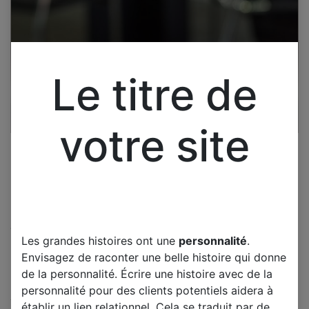
Le titre de
votre site
Cliquez pour ouvrir la vue développée.
Les grandes histoires ont une
personnalité
.
Pour tv SONY KDL-37V5500
Envisagez de raconter une belle histoire qui donne
CARTE
de la personnalité. Écrire une histoire avec de la
ALIMENTATIONPSC10270F M
personnalité pour des clients potentiels aidera à
établir un lien relationnel. Cela se traduit par de