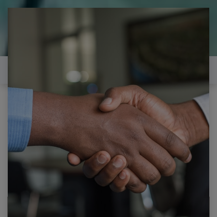
il est temps de
réparer...Electronique 66 est
heureux de vous aider
Contactez-nous
Tous les produits
Pour tv SONY KDL-37V5500 CARTE
ALIMENTATIONPSC10270F M PSC10270F M