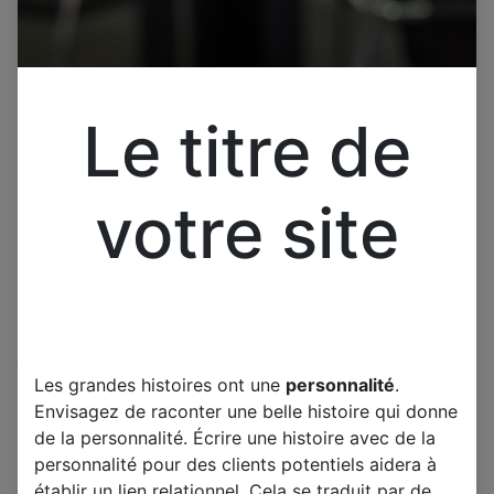
Le titre de
votre site
Cliquez pour ouvrir la vue développée.
Les grandes histoires ont une
personnalité
.
Pièce pour TV PHILIPS
Envisagez de raconter une belle histoire qui donne
55PUS6262 715G8709-M0E-
de la personnalité. Écrire une histoire avec de la
B00-005K
personnalité pour des clients potentiels aidera à
établir un lien relationnel. Cela se traduit par de