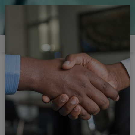
il est temps de
réparer...Electronique 66 est
heureux de vous aider
Contactez-nous
Tous les produits
Pièce pour TV PHILIPS 55PUS6262 715G8709-
M0E-B00-005K