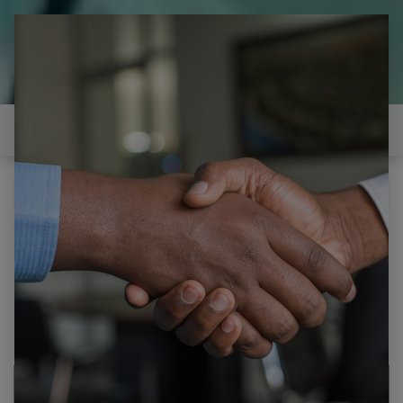
il est temps de
réparer...Electronique 66 est
heureux de vous aider
Contactez-nous
Tous les produits
TUCSON TNT 2608 HD CARTE ALIMENTATION
7PW22-4