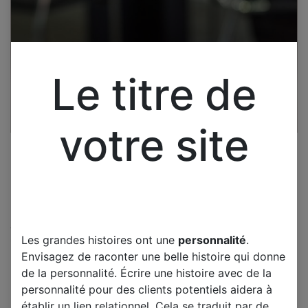
Le titre de
votre site
Cliquez pour ouvrir la vue développée.
Les grandes histoires ont une
personnalité
.
TUCSON TNT 2608 HD
Envisagez de raconter une belle histoire qui donne
CARTE ALIMENTATION
de la personnalité. Écrire une histoire avec de la
7PW22-4
personnalité pour des clients potentiels aidera à
établir un lien relationnel. Cela se traduit par de