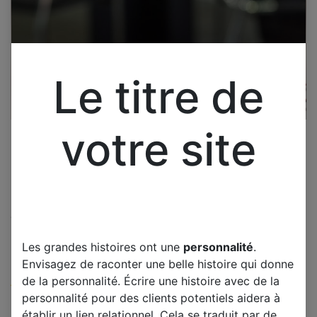
Le titre de
votre site
Cliquez pour ouvrir la vue développée.
POLAROID TQLED55PR002 2
Les grandes histoires ont une
personnalité
.
HAUT PARLEURS
Envisagez de raconter une belle histoire qui donne
de la personnalité. Écrire une histoire avec de la
(0 avis)
personnalité pour des clients potentiels aidera à
Offre :
15,00
€
établir un lien relationnel. Cela se traduit par de