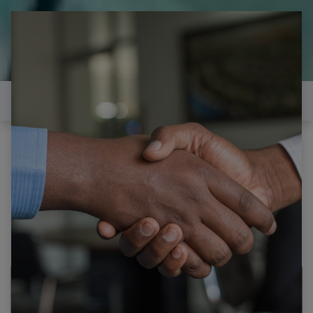
il est temps de
réparer...Electronique 66 est
heureux de vous aider
Contactez-nous
Tous les produits
POLAROID TQLED55PR002 2 HAUT PARLEURS