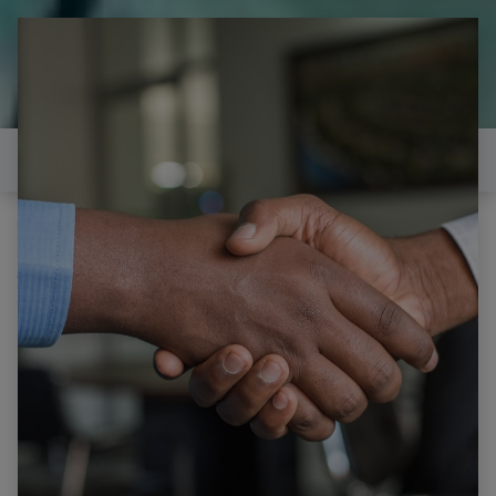
il est temps de
réparer...Electronique 66 est
heureux de vous aider
Contactez-nous
Tous les produits
Pièce pour tv SAMSUNG UE40C5100QW
PD46AF0E_ZSM BN44-00353A