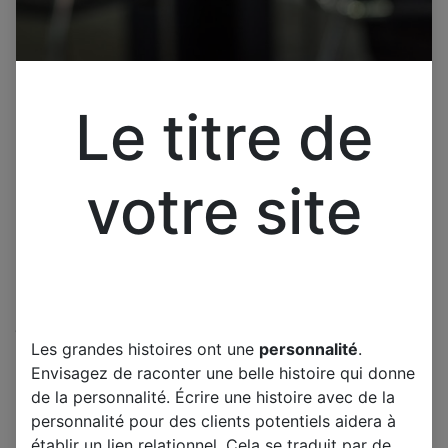
Le titre de
votre site
Cliquez pour ouvrir la vue développée.
Les grandes histoires ont une
personnalité
.
Pièce pour tv SAMSUNG
Envisagez de raconter une belle histoire qui donne
UE40C5100QW
de la personnalité. Écrire une histoire avec de la
PD46AF0E_ZSM BN44-
personnalité pour des clients potentiels aidera à
établir un lien relationnel. Cela se traduit par de