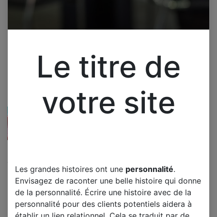
Le titre de
votre site
Cliquez pour ouvrir la vue développée.
Les grandes histoires ont une
personnalité
.
Multimètre SMD UNI-T
Envisagez de raconter une belle histoire qui donne
UT116C, gamme automatique,
de la personnalité. Écrire une histoire avec de la
personnalité pour des clients potentiels aidera à
Diode de capacité de
établir un lien relationnel. Cela se traduit par de