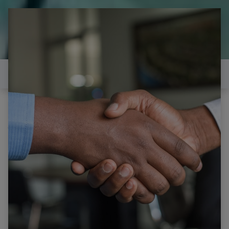
il est temps de
réparer...Electronique 66 est
heureux de vous aider
Contactez-nous
Tous les produits
Multimètre SMD UNI-T UT116C, gamme
automatique, Diode de capacité de résistance (RCD)
LED Zener DCV, testeur de batterie professionnel