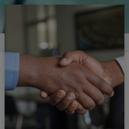
il est temps de
réparer...Electronique 66 est
heureux de vous aider
Contactez-nous
Tous les produits
Interrupteur électrique à bascule, 2 positions, 4
broches avec luminaire, 31x25mm, 20a, 125v ac,
250v ac, 1 pièce Rouge