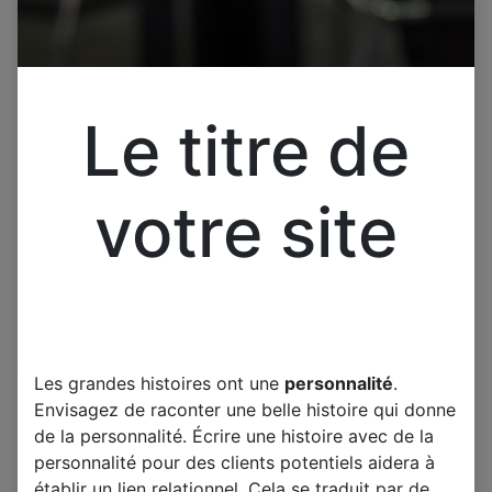
Le titre de
votre site
Cliquez pour ouvrir la vue développée.
Les grandes histoires ont une
personnalité
.
Interrupteur électrique à
Envisagez de raconter une belle histoire qui donne
bascule, 2 positions, 4
de la personnalité. Écrire une histoire avec de la
personnalité pour des clients potentiels aidera à
broches avec luminaire,
établir un lien relationnel. Cela se traduit par de