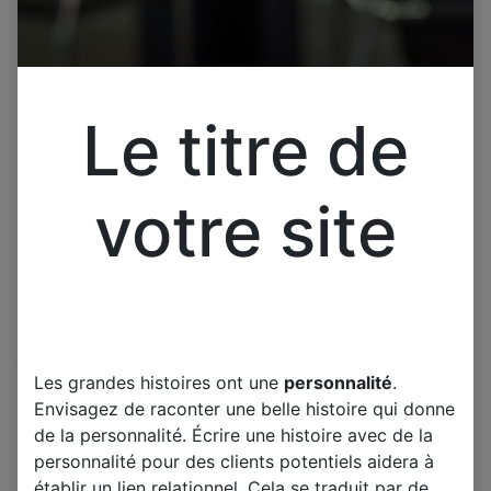
Le titre de
votre site
Cliquez pour ouvrir la vue développée.
Les grandes histoires ont une
personnalité
.
Interrupteur d'alimentation à
Envisagez de raconter une belle histoire qui donne
bascule,1 pièce, l/O/ll, 6 Pins,
de la personnalité. Écrire une histoire avec de la
personnalité pour des clients potentiels aidera à
avec luminaire, 16a 250V/25a,
établir un lien relationnel. Cela se traduit par de