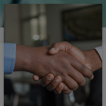
il est temps de
réparer...Electronique 66 est
heureux de vous aider
Contactez-nous
Tous les produits
Interrupteur d'alimentation à bascule,1 pièce, l/O/ll,
6 Pins, avec luminaire, 16a 250V/25a, 250V 20A,
125V ac, Rouge