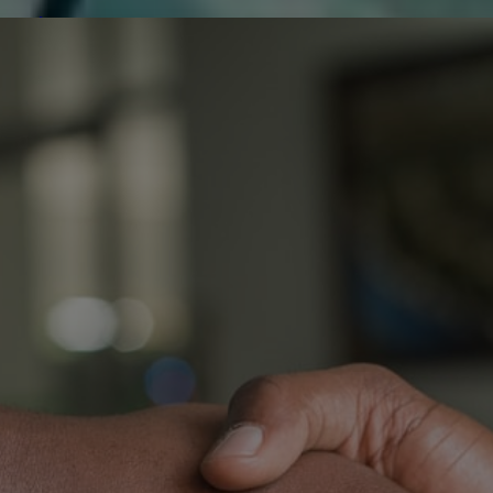
de réparer...Electronique 66 est heureux
0
0
de nous
Contactez-nous
Blog infos
Tous les produits
SAMSUNG UE65HU8200K
U
S
O
T