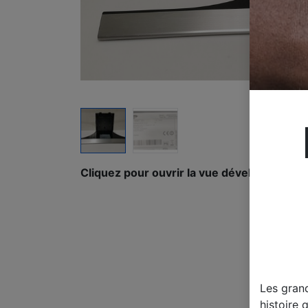
Cliquez pour ouvrir la vue développée.
Les gran
histoire 