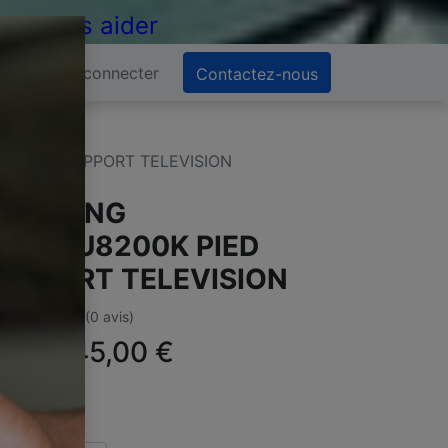
 de vous aider
Se connecter
Contactez-nous
 PIED SUPPORT TELEVISION
SAMSUNG
E65HU8200K PIED
UPPORT TELEVISION
(0 avis)
ffre :
45,00
€
TC