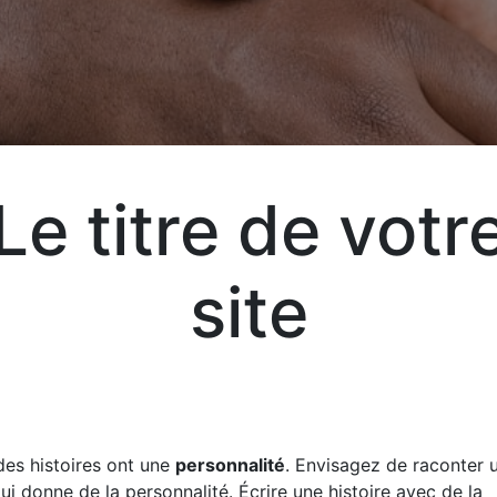
Aj
Le titre de votr
Exp
site
vot
vos
des histoires ont une
personnalité
. Envisagez de raconter u
liv
qui donne de la personnalité. Écrire une histoire avec de la