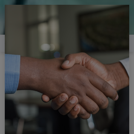
il est temps de
réparer...Electronique 66 est
heureux de vous aider
Contactez-nous
Tous les produits
Composant électronique réparation Hilti Laser EE-
SX1109 EESX1109 SX1109, 1 Pièce