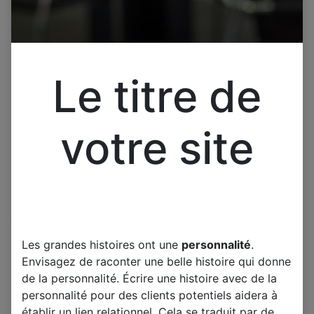
Le titre de
votre site
Cliquez pour ouvrir la vue développée.
Composant électronique
Les grandes histoires ont une
personnalité
.
réparation Hilti Laser EE-
Envisagez de raconter une belle histoire qui donne
de la personnalité. Écrire une histoire avec de la
SX1109 EESX1109 SX1109, 1
personnalité pour des clients potentiels aidera à
Pièce
établir un lien relationnel. Cela se traduit par de